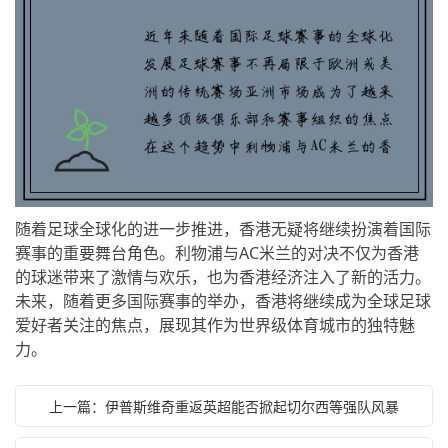
随着足球全球化的进一步推进，香港无疑将继续扮演着国际
赛事的重要舞台角色。利物浦与AC米兰的对决不仅为香港
的球迷带来了激情与欢乐，也为香港经济注入了新的活力。
未来，随着更多国际赛事的举办，香港将继续成为全球足球
爱好者关注的焦点，展现其作为世界级体育城市的独特魅
力。
上一篇：伊普斯维奇重返英超能否掀起切尔西等强队风暴