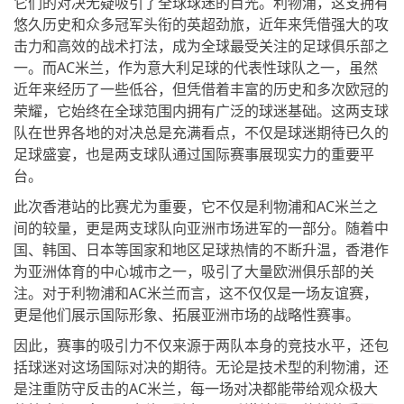
它们的对决无疑吸引了全球球迷的目光。利物浦，这支拥有
悠久历史和众多冠军头衔的英超劲旅，近年来凭借强大的攻
击力和高效的战术打法，成为全球最受关注的足球俱乐部之
一。而AC米兰，作为意大利足球的代表性球队之一，虽然
近年来经历了一些低谷，但凭借着丰富的历史和多次欧冠的
荣耀，它始终在全球范围内拥有广泛的球迷基础。这两支球
队在世界各地的对决总是充满看点，不仅是球迷期待已久的
足球盛宴，也是两支球队通过国际赛事展现实力的重要平
台。
此次香港站的比赛尤为重要，它不仅是利物浦和AC米兰之
间的较量，更是两支球队向亚洲市场进军的一部分。随着中
国、韩国、日本等国家和地区足球热情的不断升温，香港作
为亚洲体育的中心城市之一，吸引了大量欧洲俱乐部的关
注。对于利物浦和AC米兰而言，这不仅仅是一场友谊赛，
更是他们展示国际形象、拓展亚洲市场的战略性赛事。
因此，赛事的吸引力不仅来源于两队本身的竞技水平，还包
括球迷对这场国际对决的期待。无论是技术型的利物浦，还
是注重防守反击的AC米兰，每一场对决都能带给观众极大