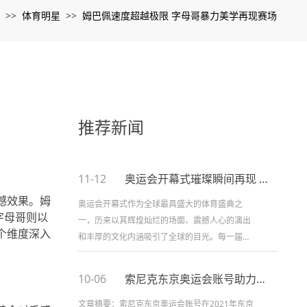
体育明星
姆巴佩速度超越极限 字母哥暴力美学再现赛场
>>
>>
推荐新闻
11-12
奥运会开幕式璀璨瞬间再现 展现激情与梦想
撼效果。姆
奥运会开幕式作为全球最具盛大的体育盛典之
字母哥则以
一，历来以其辉煌灿烂的场面、震撼人心的演出
个维度深入
和丰厚的文化内涵吸引了全球的目光。每一届奥
运会的开幕式不仅是一场视觉与听觉的盛宴，更
是梦想、激情与创造力的展现。从东京...
10-06
索尼克东京奥运会账号助力电竞热潮再度升温
文章摘要：索尼克东京奥运会账号在2021年东京