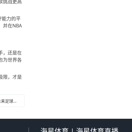
续挑战更高
守能力的平
并在NBA
手，还是在
也为世界各
极限，才是
下一篇：小罗德里戈崭露头角 皇马新星领衔未来足球辉煌
海星体育 | 海星体育直播