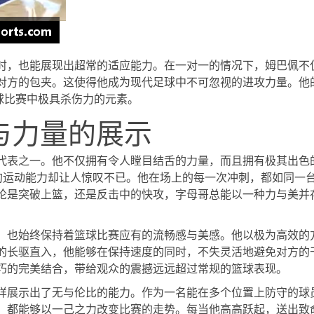
时，也能展现出超常的适应能力。在一对一的情况下，姆巴佩不
对方的包夹。这使得他成为现代足球中不可忽视的进攻力量。他
球比赛中极具杀伤力的元素。
与力量的展示
”代表之一。他不仅拥有令人瞠目结舌的力量，而且拥有极其出色
母哥的运动能力却让人惊叹不已。他在场上的每一次冲刺，都如同一
论是突破上篮，还是反击中的快攻，字母哥总能以一种力与美并
，也始终保持着篮球比赛应有的流畅感与美感。他以极为高效的
的长驱直入，他能够在保持速度的同时，不失灵活地避免对方的
巧的完美结合，带给观众的震撼远远超过常规的篮球表现。
样展示出了无与伦比的能力。作为一名能在多个位置上防守的球
，都能够以一己之力改变比赛的走势。每当他高高跃起，送出致