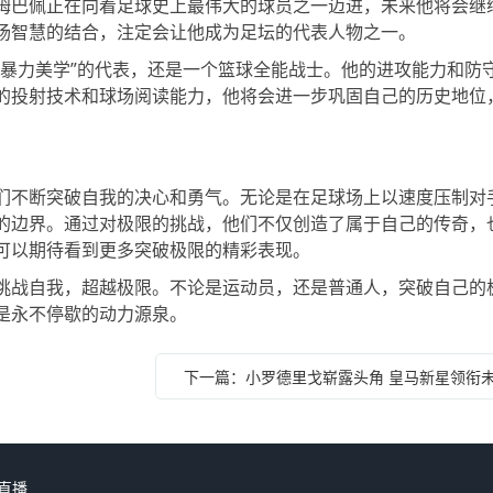
姆巴佩正在向着足球史上最伟大的球员之一迈进，未来他将会继
场智慧的结合，注定会让他成为足坛的代表人物之一。
“暴力美学”的代表，还是一个篮球全能战士。他的进攻能力和防
的投射技术和球场阅读能力，他将会进一步巩固自己的历史地位，
们不断突破自我的决心和勇气。无论是在足球场上以速度压制对
的边界。通过对极限的挑战，他们不仅创造了属于自己的传奇，
可以期待看到更多突破极限的精彩表现。
挑战自我，超越极限。不论是运动员，还是普通人，突破自己的
是永不停歇的动力源泉。
直播