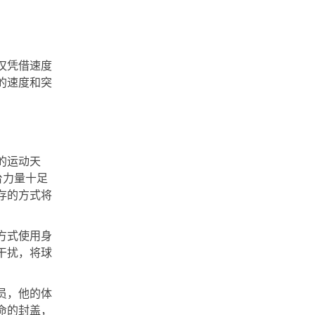
仅凭借速度
的速度和突
的运动天
台力量十足
存的方式将
方式使用身
干扰，将球
员，他的体
命的封盖，