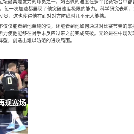
足坛最具爆发力的球员之一，姆巴佩的速度在多个比赛场合中都
场，每一次加速都展现了他突破速度极限的能力。科学研究表明
运动员，这也使得他在面对对方防线时几乎无人能挡。
不仅仅能看到他单纯的快，还能看到他如何通过对比赛节奏的掌
断力使他能够在对手未反应过来之前完成突破。无论是在中场发
阵型，创造出难以防范的进攻局面。