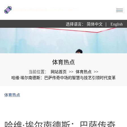
|
选择语言：
简体中文
English
体育热点
网站首页
体育热点
当前位置：
>>
>>
哈维·埃尔南德斯：巴萨传奇中场的智慧与技艺引领时代变革
体育热点
哈维·埃尔南德斯：巴萨传奇