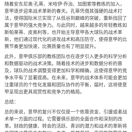
随着安东尼奥·孔蒂、米哈伊·乔治、加图索等教练的加入，
意甲逐步迎来战术革新的春天。孔蒂凭借其强硬的战术打
法，使得国际米兰实现了从低谷到巅峰的突破，重新找回了
属于意甲的强大竞争力。与此同时，越来越多的年轻教练如
斯帕莱蒂、皮奥利等，也开始主导意甲各大球队的战术革
新，他们通过现代化的进攻战术和高压防守，使得意甲的比
赛节奏更加快速，比赛质量也有了明显提升。
此外，意甲俱乐部的教练团队也在逐步引入更多的科学分析
和数据驱动的战术决策。随着技术的进步和数据分析的普
及，球队的战术调整变得更加科学和精确，这使得意甲的竞
争水平有了显著提高。在未来，意甲的战术体系可能会更加
注重球员的个性化发展和团队协作的平衡，届时，这将使意
甲呈现出更具观赏性和竞争力的格局。
总结：
总的来说，意甲的复兴不仅仅是一个依靠资金、引援或者战
术单一方面的过程。它需要俱乐部的全面合作和深刻的改
革。财政的健康、转会的活跃、青训的潜力和战术的革新将