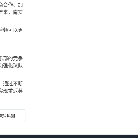
商合作、加
年来，南安
普顿可以更
乐部的竞争
和强化球队
。通过不断
实现重返英
足球热潮