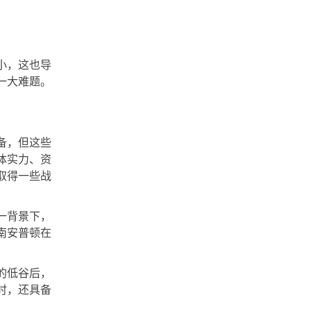
小，这也导
一大难题。
备，但这些
体实力、资
取得一些战
一背景下，
南安普顿在
的低谷后，
时，还具备