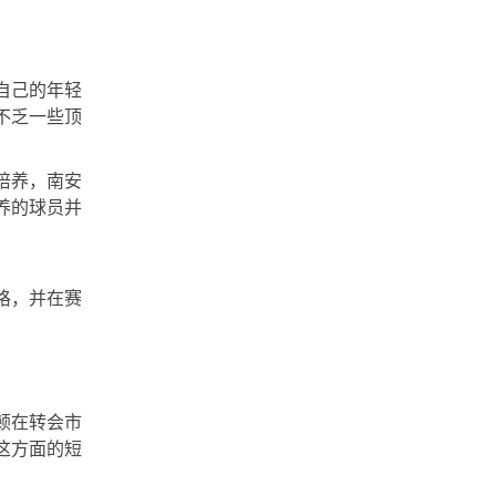
自己的年轻
不乏一些顶
培养，南安
养的球员并
格，并在赛
顿在转会市
这方面的短