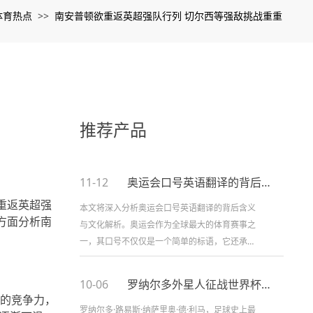
体育热点
南安普顿欲重返英超强队行列 切尔西等强敌挑战重重
>>
推荐产品
11-12
奥运会口号英语翻译的背后含义与文化解析
重返英超强
本文将深入分析奥运会口号英语翻译的背后含义
方面分析南
与文化解析。奥运会作为全球最大的体育赛事之
一，其口号不仅仅是一个简单的标语，它还承载
了丰富的文化背景和深远的意义。从历史背景到
语言表达，再到文化差异，奥运会的...
10-06
罗纳尔多外星人征战世界杯两冠传奇时刻回顾
超的竞争力，
罗纳尔多·路易斯·纳萨里奥·德·利马，足球史上最