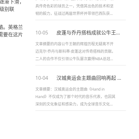
逐渐下滑，
具传奇色彩的球员之一，凭借其出色的技术和坚
级别联
韧的毅力，征战过两届世界杯并带领巴西队获得
了两次世界冠军。他的两次世界杯征战，不仅是
酷。英格兰
足球历史上的经典瞬间，也见...
10-05
皮蓬与乔丹搭档成就公牛王朝的辉煌历程
需要在这片
文章摘要的内容公牛王朝的辉煌历程无疑离不开
迈克尔·乔丹与斯科蒂·皮蓬这对传奇搭档的贡献。
二人的合作不仅引领公牛队屡次赢得NBA总冠
军，也为篮球历史书写了灿烂的一页。本文将详
细探讨皮蓬与乔丹搭档的几个关...
10-04
汉城奥运会主题曲回响再起 助力北京冬奥会音乐文化传承
文章摘要：汉城奥运会的主题曲《Hand in
Hand》不仅成为了那个时代的音乐代表，也因其
深刻的文化象征和感染力，成为全球音乐文化的
一部分。随着北京冬奥会的到来，汉城奥运会的
主题曲以其独特的历史背景...