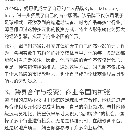
2019年，姆巴佩成立了自己的个人品牌Kylian Mbappé,
Inc.，进一步拓展了自己的商业版图。该品牌不仅仅局限于
足球领域，还涉及到高端运动装备、时尚产品等多个行业。
姆巴佩通过这种多元化的投资方式，将个人形象转化为强大
的经济引擎，实现了商业帝国的雏形。
此外，姆巴佩还通过社交媒体扩大了自己的商业影响力。作
为一名拥有数千万粉丝的社交媒体巨星，他的每一条动态都
能够引发广泛关注。因此，他与品牌的合作不仅仅是代言，
更是一种营销传播的模式。通过这种方式，姆巴佩不仅加强
了个人品牌的市场影响力，也让自己成为全球商业界最具影
响力的运动员之一。
3、跨界合作与投资：商业帝国的扩张
姆巴佩的成功不仅限于传统的足球和代言合作，他还通过跨
界合作和多元化投资成功拓展了自己的商业领域。与其他顶
级运动员相比，姆巴佩早早地意识到“足球以外”的机会，选
择了多个行业进行投资。无论是科技公司、在线教育平台，
还是房地产项目，姆巴佩都参与了众多商业运作。