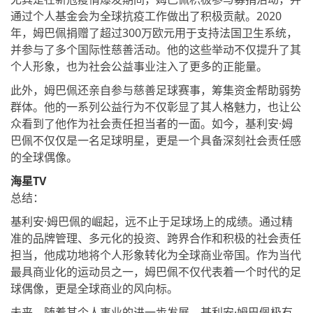
通过个人基金会为全球抗疫工作做出了积极贡献。2020
年，姆巴佩捐赠了超过300万欧元用于支持法国卫生系统，
并参与了多个国际性慈善活动。他的这些举动不仅提升了其
个人形象，也为社会公益事业注入了更多的正能量。
此外，姆巴佩还亲自参与慈善足球赛事，筹集资金帮助弱势
群体。他的一系列公益行为不仅彰显了其人格魅力，也让公
众看到了他作为社会责任担当者的一面。如今，基利安·姆
巴佩不仅仅是一名足球明星，更是一个具备深刻社会责任感
的全球偶像。
海星TV
总结：
基利安·姆巴佩的崛起，远不止于足球场上的成绩。通过精
准的品牌管理、多元化的投资、跨界合作和积极的社会责任
担当，他成功地将个人形象转化为全球商业帝国。作为当代
最具商业化的运动员之一，姆巴佩不仅代表着一个时代的足
球偶像，更是全球商业的风向标。
未来，随着其个人事业的进一步发展，基利安·姆巴佩极有