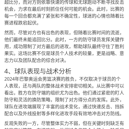
超比分，而对方则依靠快速的传球和无球跑动不断寻找反击
机会，力求在最后时刻抓住任何可能的机会。此时，比赛的
每一个回合都充满了紧张和不确定性，球迷的心情也随着比
赛进程跌宕起伏。
然而，尽管对方也有出色的表现，但随着比赛时间的流逝，
他们最终未能追回比分。此时，一方的防守球员发挥关键作
用，成功限制了对方最后的进攻，帮助球队最终守住了胜利
果实。这场比赛不仅是球员个人技术的较量，更是战略、意
志力以及团队配合的综合对决。
4、球队表现与战术分析
2024年巴黎奥运会男篮决赛的胜负，不仅取决于球员的个
人表现，还与两队的整体战术安排密切相关。从比赛中可以
看出，胜方在防守端的组织尤为出色。他们通过紧密的盯人
防守和灵活的换防策略，限制了对方得分点的发挥。此外，
球队在进攻端展现了丰富的战术变化，通过快速反击、挡拆
配合以及外线投射等多样化进攻手段有效地冲击对方防线。
反观失败的一方，尽管整体实力不弱，但在关键时刻缺乏有