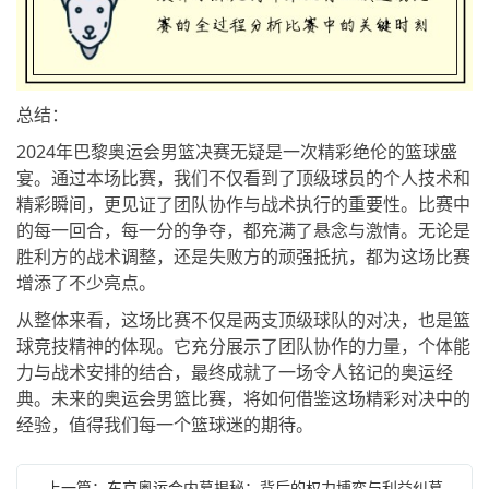
总结：
2024年巴黎奥运会男篮决赛无疑是一次精彩绝伦的篮球盛
宴。通过本场比赛，我们不仅看到了顶级球员的个人技术和
精彩瞬间，更见证了团队协作与战术执行的重要性。比赛中
的每一回合，每一分的争夺，都充满了悬念与激情。无论是
胜利方的战术调整，还是失败方的顽强抵抗，都为这场比赛
增添了不少亮点。
从整体来看，这场比赛不仅是两支顶级球队的对决，也是篮
球竞技精神的体现。它充分展示了团队协作的力量，个体能
力与战术安排的结合，最终成就了一场令人铭记的奥运经
典。未来的奥运会男篮比赛，将如何借鉴这场精彩对决中的
经验，值得我们每一个篮球迷的期待。
上一篇：东京奥运会内幕揭秘：背后的权力博弈与利益纠葛