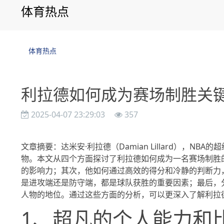
体育热点
体育热点
利拉德如何成为赛场制胜关
2025-04-07 23:29:03
357
文章摘要：达米安·利拉德（Damian Lillard），
物。本文从四个方面探讨了利拉德如何成为一名赛场制胜
的影响力；其次，他如何通过高效的得分和冷静的判断力
是进攻端还是防守端，都是球队获胜的重要因素；最后，
人物的地位。通过这些方面的分析，可以更深入了解利拉
1、超凡的个人能力和