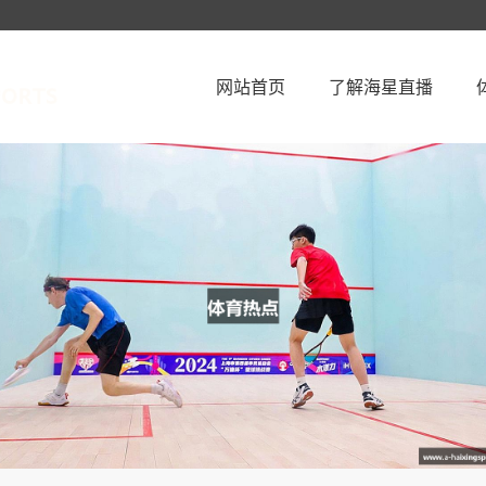
网站首页
了解海星直播