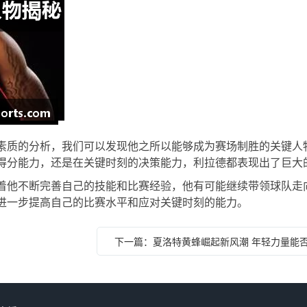
素质的分析，我们可以发现他之所以能够成为赛场制胜的关键人
得分能力，还是在关键时刻的决策能力，利拉德都表现出了巨大
着他不断完善自己的技能和比赛经验，他有可能继续带领球队走
进一步提高自己的比赛水平和应对关键时刻的能力。