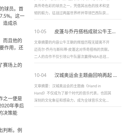
具传奇色彩的球员之一，凭借其出色的技术和坚
能的球员。首
韧的毅力，征战过两届世界杯并带领巴西队获得
.5%。这一
了两次世界冠军。他的两次世界杯征战，不仅是
，造成杀
足球历史上的经典瞬间，也见...
10-05
皮蓬与乔丹搭档成就公牛王朝的辉煌历程
，而且他的
文章摘要的内容公牛王朝的辉煌历程无疑离不开
重要作用，还
迈克尔·乔丹与斯科蒂·皮蓬这对传奇搭档的贡献。
二人的合作不仅引领公牛队屡次赢得NBA总冠
军，也为篮球历史书写了灿烂的一页。本文将详
了赛场上的
细探讨皮蓬与乔丹搭档的几个关...
10-04
汉城奥运会主题曲回响再起 助力北京冬奥会音乐文化传承
文章摘要：汉城奥运会的主题曲《Hand in
Hand》不仅成为了那个时代的音乐代表，也因其
作之一便是
深刻的文化象征和感染力，成为全球音乐文化的
020年季后
一部分。随着北京冬奥会的到来，汉城奥运会的
的决策能
主题曲以其独特的历史背景...
出判断。例