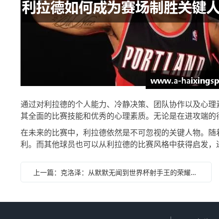
通过对利拉德的个人能力、冷静决策、团队协作以及心理
其全面的比赛技能和优秀的心理素质。无论是在进攻端的
在未来的比赛中，利拉德依然是不可忽视的关键人物。随
利。而其他球员也可以从利拉德的比赛风格中获得启发，
上一篇：克洛泽：从默默无闻到世界杯射手王的荣耀之路