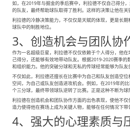
如，在2019年与掘金的季后赛中，利拉德不仅自己得分
的队友，最终帮助球队取得了胜利。这样的决策让他在关
利拉德的冷静决策能力，不仅仅是天赋的体现，更是长期
球队中的制胜地位。
3、创造机会与团队协
作为一名超级巨星，利拉德不仅仅依赖于个人得分，他在
己得分，还能够有效地带动队友。根据2019-2020赛
和组织能力。他的突破分球和无私的传球经常能够为队友
不仅如此，利拉德还擅长在比赛中为自己和队友创造空位
空间，为自己或队友创造进攻机会。例如，在2019年的
个三分球，最终带领球队逆转了比赛。正是这种不断为球
利拉德在创造机会和团队协作方面的出色表现，使他不仅
造力使得他在赛场上成为关键人物，能够在任何情况下带
4、强大的心理素质与