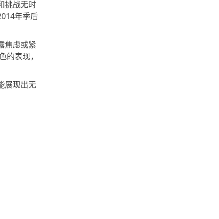
和挑战无时
014年季后
露焦虑或紧
出色的表现，
能展现出无