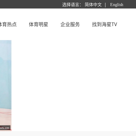
|
选择语言：
简体中文
English
体育热点
体育明星
企业服务
找到海星TV