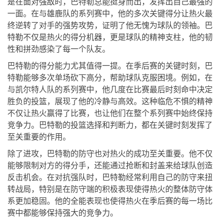
是在面对强敌时，巴特勒总能挺身而出，发挥出自己最强的
一面。在与雄鹿队的系列赛中，他的多次关键得分让热火最
终逆转了对手的强势攻势，证明了他无愧为球队的领袖。巴
特勒不仅是热火的得分机器，更是球队的精神支柱，他的韧
性和拼劲感染了每一个队友。
巴特勒的得分能力尤其值得一提。在季后赛的关键时刻，巴
特勒能够多次单场砍下高分，帮助球队克服困境。例如，在
与凯尔特人队的系列赛中，他几度在比赛最后时刻命中决定
胜负的投篮，展现了他的冷静与高效。这种临危不惧的精神
不仅让热火赢得了比赛，也让他们在整个系列赛中始终保持
竞争力。巴特勒的投篮选择和判断力，都在关键时刻发挥了
至关重要的作用。
除了进攻，巴特勒的防守也对热火的成功至关重要。他不仅
能够限制对方的得分手，还能通过抢断和封盖来给球队创造
反击机会。在对抗强队时，巴特勒经常利用自己的防守来扭
转战局，特别是在防守端的积极表现使得热火的整体防守体
系更加稳固。他的全能表现也使得热火在季后赛的每一场比
赛中都能够保持强大的竞争力。