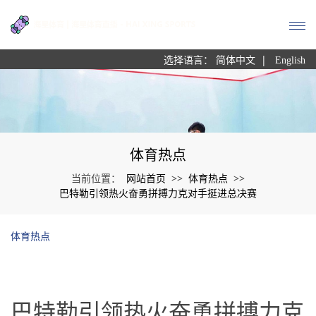
|
选择语言：
简体中文
English
体育热点
网站首页
体育热点
当前位置：
>>
>>
巴特勒引领热火奋勇拼搏力克对手挺进总决赛
体育热点
巴特勒引领热火奋勇拼搏力克