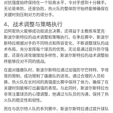
对抗强度始终保持在一个较高水平，令对手感到十分棘手。
无论是单防，还是协防，热火队的整体防守始终能够确保在
关键时刻压制对方的得分手。
4、战术调整与策略执行
迈阿密热火能够成功挺进总决赛，还得益于主教练埃里克·
斯波尔斯特拉的战术调整和策略执行。在季后赛中，斯波尔
斯特拉根据对手的不同特点和阵容变化，不断调整球队的战
术布局，充分发挥每个球员的优势。无论是通过提升防守强
度，还是在进攻端增加多样性，斯波尔斯特拉的战术调整始
终能够应对不同的挑战。
在面对雄鹿队时，斯波尔斯特拉通过加强防守巴特特、字母
哥的限制，成功限制了雄鹿队的进攻。通过合理的人员轮
换，热火队在长时间的高强度比赛中保持了体力，确保了在
关键时刻能够打出最强的表现。与此同时，斯波尔斯特拉也
非常注重球员的心理调整，他通过与队员的沟通，保持了热
火队的稳定性和韧性。
而在与凯尔特人队的系列赛中，斯波尔斯特拉通过提升球队